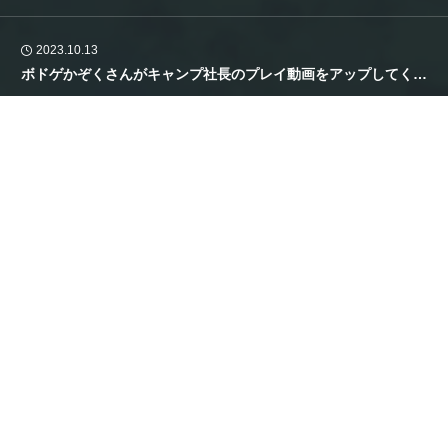
2023.10.13
ボドゲかぞくさんがキャンプ社長のプレイ動画をアップしてくれました
マーマン Asobi チャンネルさんにキャンプ社長をご紹介いただきました！
施設を建設し、キャンプ場を拡大しながら、自社グッズを
作ったり、クラウドファンディングをやったり……
YouTuberが来店したり、あの人気キャンパーが、アンバ
ボドゲかぞくさんがキャンプ社長のプレイ動画をアップしてくれました
サダーに就任したり……
こだわりが爆発する一方で、人手もお金も足りなくて、資
金ショートになり、運任せの経営をしたり… リスクヘッジ
が甘く、せっかく作ったキャンプ場も経営危機に追い込ま
れたり…